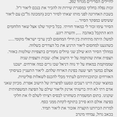
לחיילים הסדירים מגדוד 202.
זכות נפלה בחלקי במסגרת שירות זה להכיר את בנכם ליאור ז”ל.
בשבת האחרונה לפני מותו יצאתי לסיור רכוב (המכונה גל”ב) עם ליאור
ששימש כמפקד הסיור…
הסיור עימו זכור לי כמאוד חוויתי. בכל ביקור שלנו אצל שאר הלוחמים
הוא התקבל באהבה …, והשרה רוגע.
למשל: היתה מתיחות בין חיילי המחסום לבין ערבי ישראלי מקומי…..
כשהגענו למחסום ליאור הרגיע את כל הצדדים בשלווה.
במהלך הסיור הוא שילב שני טיולים נחמדים בתצפיות שולטות באזור.
תצפית אחת שהוקמה על יד הישוב אלון- שבות ותצפית שניה
שממוקמת במאחז על יד נווה דניאל שבו גרים כמה אזרחים. ישבנו
אצלם במשך חצי שעה בפינת הארוח שלהם. ליאור התעניין בעיסוקי
האזרחים ובתוכניותיהם לעתיד מבלי להכנס לשאלות פוליטיות.
במוצאי שבת היינו רעבים ונסענו לפיצריה של הישוב אפרת. מכיוון שאני
אדם דתי לא היה ברשותי ארנק וליאור שילם על הפיצה המשפחתית
שקנינו. בתום המשמרת כשחזרנו לבסיס רציתי לשלם לו את חלקי
בפיצה אולם הוא סירב בתוקף לקחת ממני כסף.
למרות הכרותנו הקצרה אזכור את ליאור תמיד.
בכאב גדול, עמיחי מינדב