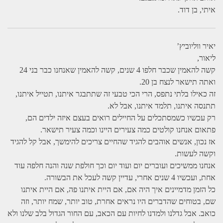
איתי, בן דוד.
יאיר ווליוביץ’
ליאור,
קשה להאמין שכבר חלפו 4 שנים, קשה להאמין שאנחנו כבר בני 24
ואתה תישאר לנצח בן 20.
זה כאילו בלתי נתפס, הרי הכי טבעי זה שתתבגר איתנו, תטייל איתנו,
תתנסה איתנו, תלמד איתנו, אבל לא.
רק עכשיו כשמסתכלים על החיילים רואים בעצם איזה ילדים הם,
פתאום אנחנו קולטים כמה צעירים היינו וכמה צעיר תישאר.
אז נכון, אנשים אוהבים להגיד שהחיים צריכים להימשך, אבל קל להגיד
וקשה לעשות.
אנחנו ממשיכים ועוברים יום ועוד יום וכך חולפת שנה והנה חלפה עוד
אחת, ועכשיו 4 שנים אחרי, עדיין קשה לעכל את הבשורה.
כל הזמן מדמיינים איך היה אם, אם היית איתנו פה, אם היית איתנו
שם, בטוחים שהדברים היו נראים אחרת, טוב יותר, שמח יותר, וזה
כואב. אבל גדלנו ולמדנו לחיות עם הכאב, עם החור הגדול בלב שלנו ולא