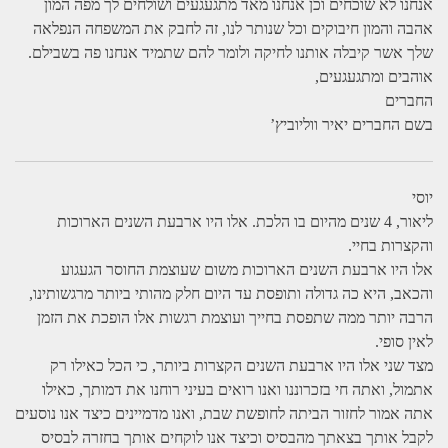
אנחנו לא שוכחים וכן אנחנו מאד מתגעגעים ושולחים לך מפה המון
אהבה והמון חיבוקים וכל שנותר לנו, זה לחבק את המשפחה הנפלאה
שלך אשר קיבלה אותנו לחיקה ולומר להם שתמיד אנחנו פה בשבילם.
אוהבים ומתגעגעים,
החברים
בשם החברים יאיר ווליוביץ’
יוסי
ליאור, 4 שנים מהיום בו הלכת. אלו היו ארבעת השנים הארוכות
והקצרות בחיי.
אלו היו ארבעת השנים הארוכות משום שעוצמת החוסר הגעגוע
והכאב, היא כה גדולה ותופסת עד היום חלק מהותי ביותר מרגשותינו,
הרבה יותר ממה שתפסת בחייך ועוצמת רגשות אלו הופכת את הזמן
לאין סופי.
מצד שני אלו היו ארבעת השנים הקצרות ביותר, כי הכל כאילו רק
אתמול, ואתה חי בזכרוננו ואנו רואים בעיני רוחנו את דמותך, כאילו
אתה אמור לחזור הביתה לחופשת שבת, ואנו מדמיינים כיצד אנו נוסעים
לקבל אותך בצאתך מהבסיס וכיצד אנו לוקחים אותך בחזרה לבסיס