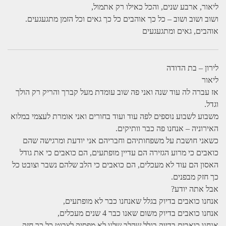
ליאור, ארבע שנים, והכל כאילו רק אתמול,
ושוב ושוב ושוב – כל כך אוהבים כל כך גאים וכל הזמן מתגעגעים.
אוהבים, גאים ומתגעגעים
לירון – בת הדודה
ליאור
אז עברה לה עוד שנה ואני פה שוב עומדת מעל קברך והריק רק הולך
וגדל.
משבוע לשבוע נוספים לפה עוד ועוד בחורים ואני אומרת לעצמי במלוא
האירוניה – אנחנו פה כבר וותיקים.
כשאני חושבת על משפחותיהם וחבריהם אני יודעת ומרגישה שהם
כואבים כי מרוע הגזירה הם עדיין מופתעים, הם כואבים כי את גודל
האסון הם עוד לא מעכלים, הם כואבים כי הלב שלהם נשבר וצובט כל
כך חזק מבפנים.
אבל אתה יודע?
אנחנו כואבים בדיוק בגלל שאנחנו כבר לא מופתעים,
אנחנו כואבים בדיוק משום שאנו כבר 4 שנים מעכלים,
אנחנו כואבים בדיוק בגלל שהלב שלנו לא מפסיק לצבוט כל כך חזק