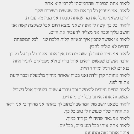
ליאור אחת הסיבות שהתגייסתי לקרבי היא אתה.
ליאור, אני מעריץ כל כך את מה שעשית בשירות שלך.
והיום כשאני סובל את מה שאתה סבלת אני מבין מה עברת.
ליאור, כל כך קשה לי איפה שאני נמצא היום אבל כשקצת קשה אני
חושב עליך וככה אני מצליח להעביר את היום.
ליאור אי אפשר להבין איך ובאיזה קלות הלכת לנו – לכל המשפחה
ובחיים לא נצליח להבין.
ליאור אני חייב לספר לך שזה מדהים איך אתה אהוב כל כך על כל כך
הרבה אנשים שפשוט רואים אותי ברחוב ולא מפסיקים להגיד איזה
בנאדם לא רגיל ומיוחד היית.
ליאור אחותך קרן ילדה ואני בטוח שאתה מחייך מלמעלה וכבר ידעת
את זה לפני.
ליאור החיים חייבים להימשך וכך עברו 4 שנים בלעדיך אבל בשביל
המשפחה אתה איתנו בכל יום מהחיים.
ליאור כשאני יושב מול המחשב לכתוב לך באתר אני מחייך כי אני רואה
את החיוך שלך שעושה לי טוב כל כך.
ליאור אני גאה שהיה לי בן דוד כמוך.
ליאור אתה איתי בכל רגע ביום, בכל יום.
אוהב אותך גאה ומתגעגע.