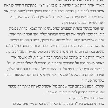
ליאור, אתה היית אמור להיות כיום בן 24 וחצי, ובתקופה זו היית כנראה
אמור כבר לבחור כוון בחיים והכל היה פתוח בפניך כבכל שנות חייך, אני
מניח שגם עכשיו היית ממשיך לפרוח ולהצטיין בכל מה שעשית, וכל
זאת בשקט ובצניעות כהרגלך.
אני זוכר כאשר באחת הפעמים שהסעתי אותך לצבא, בדרך, נכנסת
ל”אוהל שם” לקחת את דף ציוני הבגרות שלך, ואני זוכר אותך ואותי,
למרות שלמעשה ידענו בכל מקצוע את ציוניך, כמה הופתענו כאשר
למעשה קפצה כל תמונת המצוינות שלך בבת אחת כתמונה כוללת לנגד
עינינו. באותם רגעים חשתי את הרגשת הסיפוק שהייתה עצורה בלבך.
ליאור, היית אהוב ומקובל על מרבית חבריך ומוריך, לא אשכח איך
באחת משיחותינו על החברים והחבירות, ספרת לי כאילו בפליאה, על
כך שאתה חש כל כך רצוי על ידי ההורים של החברים והחברות שלך,
אמרת זאת בנימה של פליאה, אך אני חשתי את תחושת שביעות הרצון
שלך מתופעה זו.
אקריא קטע ממכתב קצר שכתב מילואימניק ששהה איתך רק מספר
שעות וכבר הספיק להכיר ביחודיות שבך …
משפחת רוטשילד היקרה
שרתתי בבסיס בית”ר בשבועיים האחרונים כאיש מילואים שסופח