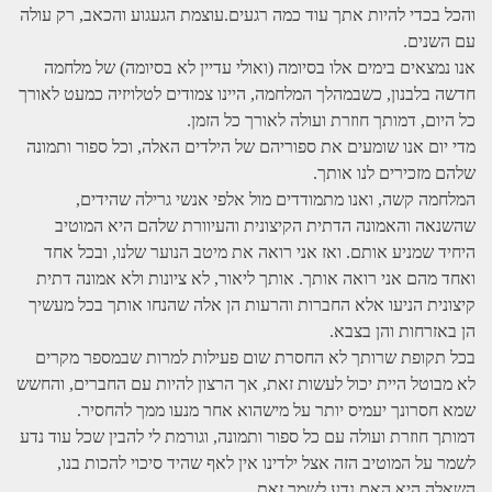
והכל בכדי להיות אתך עוד כמה רגעים.עוצמת הגעגוע והכאב, רק עולה
עם השנים.
אנו נמצאים בימים אלו בסיומה (ואולי עדיין לא בסיומה) של מלחמה
חדשה בלבנון, כשבמהלך המלחמה, היינו צמודים לטלויזיה כמעט לאורך
כל היום, דמותך חוזרת ועולה לאורך כל הזמן.
מדי יום אנו שומעים את ספוריהם של הילדים האלה, וכל ספור ותמונה
שלהם מזכירים לנו אותך.
המלחמה קשה, ואנו מתמודדים מול אלפי אנשי גרילה שהידים,
שהשנאה והאמונה הדתית הקיצונית והעיוורת שלהם היא המוטיב
היחיד שמניע אותם. ואז אני רואה את מיטב הנוער שלנו, ובכל אחד
ואחד מהם אני רואה אותך. אותך ליאור, לא ציונות ולא אמונה דתית
קיצונית הניעו אלא החברות והרעות הן אלה שהנחו אותך בכל מעשיך
הן באזרחות והן בצבא.
בכל תקופת שרותך לא החסרת שום פעילות למרות שבמספר מקרים
לא מבוטל היית יכול לעשות זאת, אך הרצון להיות עם החברים, והחשש
שמא חסרונך יעמיס יותר על מישהוא אחר מנעו ממך להחסיר.
דמותך חוזרת ועולה עם כל ספור ותמונה, וגורמת לי להבין שכל עוד נדע
לשמר על המוטיב הזה אצל ילדינו אין לאף שהיד סיכוי להכות בנו,
השאלה היא האם נדע לשמר זאת.