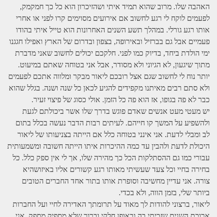
האהבה שלו. מרוב שהוא תמיד איתי ושהזיכרון הוא כל כך חמקמק,
לפעמים לוקח לי רגע לחשוב אם אירועים מסוימים קרו לפני או אחרי
אותו רגע גורלי. במהלך תשע השנים האחרונות הוא טייל איתי בהודו
פעמיים אבל גם בברזיל ובאירופה, בצפון ובדרום של הארץ ואפילו חגגנו
ימי הולדת ביחד, בדיוק כמו לפני. חלקכם יכולים לחשוב שאני מדברת
מתוך שיגעון, לא הגיוני ולא מסודר, אבל אני בטוחה שאתם במיעוט.
יותר נוח לי לחשוב שגם אצל רובכם ליאור מבקר ומלווה אתכם לפעמים
ולא סתם רבים מאיתנו מקפידים להגיע לכאן כל שנה ושנה. בגלל שהוא
כבר לא פה בגופו, אז הוא פה כל הזמן. אולי כסוג של פיצוי זעיר.
יש מעטי מעט אנשים שאדם פוגש בדרך שלו אשר ביכולתם לגעת
ולהשפיע על המשך קו חייהם. לעיתים רבות הדבר נעשה בכלל בתום
לב ומבלי לדעת. אני אינני בטוחה כלל אם הייתה בצניעותו של ליאור
היכולת לדעת ולהבין עד כמה ההיכרות איתו הייתה חשובה ומשמעותית
עבורי כמו גם ההסתלקות הכל כך מהירה שלו, אך לי אין ספק כלל. כל
בחירה בחיי וכל צעד שעשיתי מאותו רגע קשורים אליו באיזושהיא
צורה. אני עדיין מחשיבה וסופרת אותו בתור אחד החברים הטובים
ביותר שלי, בזמן הווה, ולא בכדי.
ליאור, ברצוני להודות לך מאוד על תרומתך האדירה לחיי ועל החברות
ארוכת השנים שזכיתי בה ובאופן חלקי וברור שלא מספיק מספק, אני