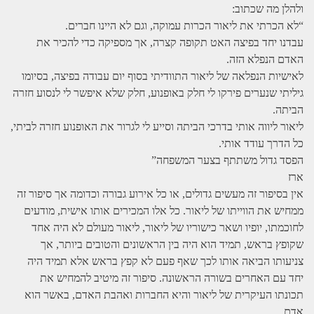
ולהלן מה שכתוב:
“לא הכרתי את ליאור הכרות עמוקה, וגם לא היינו חברים.
עבדנו יחד בפיצה האט תקופה קצרה, אך מספיקה כדי להכיר את
האדם הנפלא הזה.
לאישיות הנפלאה של ליאור התוודיתי בסוף יום עבודה בפיצה, בסיומו
גיליתי שנערים פירקו לי חלק באופנוע, חלק שלא איפשר לי לנסוע חזרה
הביתה.
ליאור ליווה אותי בדרכי הביתה וסייע לי לגרור את האופנוע חזרה לביתי,
כל הדרך עודד אותי.
הפסד גדול משתתף בצער המשפחה”
ארז
אין בסיפור זה מעשים גדולים, או כל אירוע גבורה וכדומה אך סיפור זה
ממחיש את הווייתו של ליאור. כל אלו המכירים אותו אישית, מודעים
לחוכמתו, יופיו ושאר כישוריו של ליאור, ליאור מעולם לא היה אחד
שקופץ בראש, תמיד הוא היה בין הראשונים והטובים ביותר, אך
צניעותו הביאה אותו לכך שאף פעם לא קפץ בראש אלא תמיד היה
יחד עם האחרים בשורה הראשונה. סיפור זה מיטיב להמחיש את
תכונתו העיקרית של ליאור והיא החברות ואהבת האדם, באשר הוא
אדם.