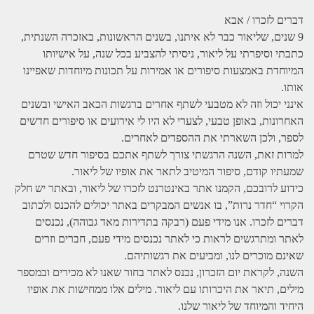
דברים לזכרו / אבא
9 שנים, שליאור כבר לא איתנו, בשנים הראשונות, באזכרה השנתית,
כתבתי וסיפרתי על ליאור, ניסיתי להצביע בכל שנה, על אישיותו
המיוחדת באמצעות סיפורים או אמירות על תכונות מיוחדות שאפיינו
אותו.
אינני יכול וזה לא מטבעי לשתף אחרים ברגשות הכאב האישי ובשנים
האחרונות, באופן טבעי, לצערי לא היו לי אירועים או סיפורים חדשים
לספר, ולכן השארתי את ההספדים לאחרים.
למרות זאת, השנה הרגשתי צורך לשתף אתכם בסיפור חדש שטרם
שמעתיו קודם, סיפור המיטיב לתאר את אופיו של ליאור.
כידוע לרובכם, הקמנו אתר באינטרנט לזכרו של ליאור, ובאתר יש חלק
הקרוי “חדר נרות”, בו אנשים המבקרים באתר יכולים להכנס ולכתוב
דברים לזכרו. אנו מידי פעם (רבקה בתדירות מאד גבוהה), נכנסים
לאתר ומתרגשים לראות כי לאתר נכנסים מידי פעם, חברים וזרים
שאינם מוכרים לנו, ומביעים את רגשותיהם.
השנה, לקראת יום הזכרון, נכנס לאתר בחור שאנו לא מכירים ובמספר
מילים, תיאר את היכרותו עם ליאור. מילים אלו ממחישות את אופיו
היחיד והמיוחד של ליאור שלנו.