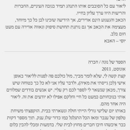
ליאור עם כל הסובבים אותו התנהג תמיד בגובה העיניים, החברות
והריעות היוו ערך עליון בחייו.
הכאב והגעגוע הינם אדירים, אך הידיעה שזכינו לבן כל כך מיוחד,
מעצימה את הכאב אך גם נותנת תחושת סיפוק וגאווה אדירה עם מעט
חום בלב.
יוסי – האבא
הספד של נוגה / חברה
אוגוסט, 2011
קצת קשה לי, שלא לומר מביך, מול כולכם פה לפנות לליאור באופן
אישי (לכן גייסתי את מאיה), ולדבר עליו אני לא כל כך בטוחה שיש
צורך, מכאן שנשאר לי לספר לכם רק עליי. יש אנשים בודדים שמלווים
אותי בנוכחותם כמעט כל חיי וחלקם אפילו לא יודעים את זה. ליאור
היה אחד מהם.
באותו יום שלישי גורלי הייתי חולה ונשארתי בבית. הוקפצתי משיחת
טלפון של ענבר ומאז הכל התגלגל כמו כדור שלג ענק. תוך מספר דקות
כבר איכשהו חיכו חברים מחוץ לבית שלי. בדמעות ומבלי להבין כלום