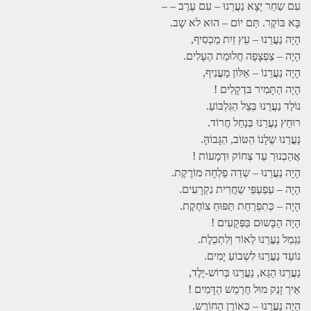
עִם שַחַר יָצָא נַעֲרֵנוּ – עִם עֶרֶב – –
בָּא בּוֹקֶר. תַּם יוֹם – הוּא לא שָב.
הָיָה נַעֲרֵנוּ – עֵץ זַיִת מַכְסִיף,
הָיָה – צַפְצָפָה חֲלוּמַת הֶעָלִים.
הָיָה נַעֲרֵנוֹ – אַלּוֹן מַעֲנִיף,
הָיָה הַתָּמִיר בּדְקָלִים !
נוֹלַד נַעֲרֵנוּ בְּצֵל הַגִּלְבּוֹעַ.
רוּחַץ נַעֲרֵנוּ בְּנַחַל חֲרוֹד.
נַעֲרֵנוּ שֶלָנוֹ הַטּוֹב, הַגָּבוֹהָּ.
אֲהַבְנוּך עַד צְחוֹק וּדְמָעוֹת !
הָיָה נַעֲרֵנוּ – שְדֵה פַלְחָה מוֹרֶקֶת.
הָיָה – עַפְעַפֵּי שַחֲרִית נִקְרָעִים.
הָיָה – כְּתִפְרַחַת תַּפּוּחַ צוֹחֶקֶת.
הָיָה הַבָּשוּם בַּפְּקָעִים !
נִגְמַל נַעֲרֵנוּ לְאוֹר וְלִתְכֵלֶת.
נוֹעַד נַעֲרֵנוּ לִשְבוֹעַ יָמִים.
נַעֲרֵנוּ הַגֵּא, נַעֲרֵנוּ בְּרוֹש-יֶלֶד,
אֵיך זָנַק מוּל חֶרְמֵש הַדָּמִים !
הָיָה נַעֲרֵנוּ – כְּאוֹרֶן הַחוֹרֶש.