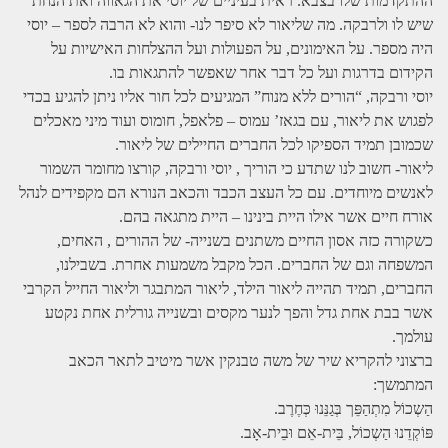
ההתקדמות שלו בצבא. ראית בעיניים של יוסי את הגאווה ואת הנחת
שיש לו ולרבקה. מה שליאור לא סיפר לנו- והוא לא הרבה לספר – יוסי
היה מספר. על האימונים, על הפעולות ועל ההצלחות האישיות על
הקידום בדרגות ועל כל דבר אחר שאפשר להתגאות בו.
יוסי ורבקה, “הורים ללא מנוח” המגיעים לכל חור אליו ניתן להגיע בכדי
לפגוש את ליאור, עם בגאז’ עמוס – פלאפל, חומוס ועוד מיני מאכלים
שכמובן תמיד הספיקו לכל החברים החיילים של ליאור.
ליאור- חשוב לנו שתדע כי הוריך , יוסי ורבקה, קורצו מחומר השמור
לאנשים מיוחדים. עם כל העצב הכבד והכאב הנורא הם מקפידים לנהל
אורח חיים אשר אילו היית בינינו – היית מתגאה בהם.
כשקורה כזה אסון החיים משתנים בשנייה- של ההורים , האחים,
המשפחה וגם של החברים. הכל מקבל משמעות אחרת. בשבילנו,
החברים, תמיד תהייה ליאור הילד, ליאור המתבגר וליאור החייל הקרבי
אשר בבת אחת גדל והפך לנער מקסים ובשנייה גורלית אחת נקטע
עולמך.
ברצוני להקריא שיר של משה טבנקין אשר מיטיב לתאר הכאב
המתמשך:
הַשְכוֹל מִתְהַפֵּך בְּגַנֵּנוּ כְּחֶרֶב.
פּוֹקְדֵנוּ הַשְכוֹל, בֵּית-אֵם וּבֵית-אָב.