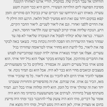
הזדחלנו אל עבר הבית שלו. במקביל, הוריי ארגנו לאחותי הקטנה
מסיבת הפתעה ליום הולדתה העשירי. היום היא כבר חוגגת תשע
עשרה. מאותו רגע התרחשו שני דברים שרק כביכול הם סותרים: הזמן
קפא במקום ויחד עם זאת הוא ממשיך לנזול הלאה. הרגע הזה חילק לי
את החיים ללפני ואחרי. וגם את ליאור לשניים. ליאור החבר הקיים,
היש, הנוכח שליווה אותי קרוב לעשרים שנה ולליאור החסר, האין,
הנעדר. כנראה שלא יכולתי לסבול את העובדה שליאור לא פה עד
שמהר מאוד ההיעדרות הזו הפכה להיות נוכחת בחיי. כשאני באה לבקר
פה את ליאור, בלי לדעת הוא מחזיר אותי לטראומה שחוויתי בגיל
עשרים. אצלו אני תמיד נשארת אותה ילדה קטנה שמתביישת לפגוש
את החברים מהתיכון. אבל כשהוא מבקר אצלי הוא גדל יחד איתי. הוא
פוגש אותי בגיל עשרים ותשע. זה אבסורד. בחלקים כל כך משמעותיים,
מעצבים וכואבים מחיי הוא כבר לא היה. אבל הוא גם תמיד נוכח. אי
אפשר להכיר אותי היום ולא להכיר גם את ליאור. כל מי שהכיר אותי
מאז, הכיר גם אותו. את שניהם. את זה מהסיפורים והחוויות שעברנו
יחד ואת זה שהולך איתי כל הזמן. הוא ליווה ומלווה אותי בכל רגע. תמיד
משתתף פעיל בחוויותי. לעיתים אני משתעשעת בדמיוני מה הוא היה
אומר על דברים, מתי הוא היה צועק עליי להתבגר כבר ומתי היה מייעץ
בחום או מצחיק אותי, לאן הוא היה נוסע לטייל, ומתי היה מוצא את