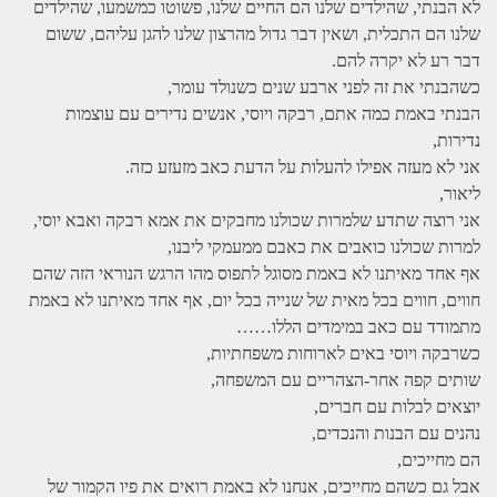
לא הבנתי, שהילדים שלנו הם החיים שלנו, פשוטו כמשמעו, שהילדים
שלנו הם התכלית, ושאין דבר גדול מהרצון שלנו להגן עליהם, ששום
דבר רע לא יקרה להם.
כשהבנתי את זה לפני ארבע שנים כשנולד עומר,
הבנתי באמת כמה אתם, רבקה ויוסי, אנשים נדירים עם עוצמות
נדירות,
אני לא מעזה אפילו להעלות על הדעת כאב מזעזע כזה.
ליאור,
אני רוצה שתדע שלמרות שכולנו מחבקים את אמא רבקה ואבא יוסי,
למרות שכולנו כואבים את כאבם ממעמקי ליבנו,
אף אחד מאיתנו לא באמת מסוגל לתפוס מהו הרגש הנוראי הזה שהם
חווים, חווים בכל מאית של שנייה בכל יום, אף אחד מאיתנו לא באמת
מתמודד עם כאב במימדים הללו……
כשרבקה ויוסי באים לארוחות משפחתיות,
שותים קפה אחר-הצהריים עם המשפחה,
יוצאים לבלות עם חברים,
נהנים עם הבנות והנכדים,
הם מחייכים,
אבל גם כשהם מחייכים, אנחנו לא באמת רואים את פיו הקמור של