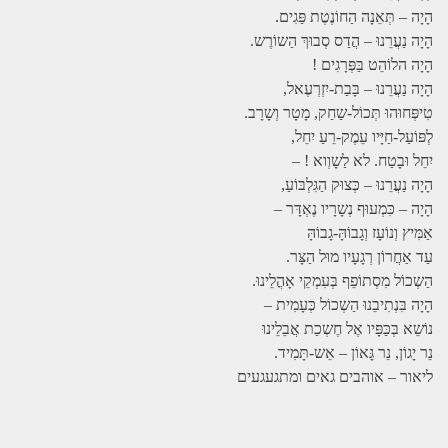
הָיָה – תְּאֵנָה הַחוֹנֶטֶת פַּגִים.
הָיָה נַעֲרֵנוּ – הֲדַס סְבוּךְ הַשוֹרֶש.
הָיָה הלוֹהֵט בַּפְּרָגִים !
הָיָה נַעֲרֵנוּ – בָּבַת-יִזְרְעֶאל,
טִיפְּחוּהוּ תְּכוֹל-שַחַק, מָטָר וְשָרָב.
לְפּוֹעַל-חַיָּיו עֵמֶק-רֵעַ יִחֵל,
יִחֵל וּבָטַח. לא לַשָוְוא ! –
הָיָה נַעֲרֵנוּ – כְּצוּק הַגִּלְבּוֹעַ,
הָיָה – כִּמְעוּף נְשָרָיו נֶאְדָּר –
אַמִּיץ וְנוֹעָז וְגָבוֹהָּ-גָבוֹהָּ
עַד אַחֲרוֹן רְגָעָיו מוּל הַצָּר.
הַשְכוֹל מִסְתוֹפֵף בְּעִמְקֵי אָהֳלֵינוּ.
הָיָה בִּנְתִיבֵנוּ הַשְכוֹל כְּעָמִית –
נוֹשֵא בְּכַּפָּיו אֶל חֶשְכַת אֲבֵלֵינוּ
נֵר יָגוֹן, נֵר גָּאוֹן – אֵש-תָּמִיד.
ליאור – אוהבים גאים ומתגעגעים