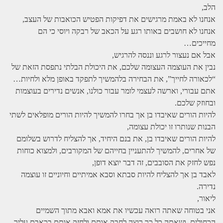
הלב,
אנחנו לא באמת מרגישים את דפיקות הפטיש הכואבות של העצב,
אנחנו לא חושבים באותו רגע על הכאב של רבקה ויוסי כי הם
מחייכים…
אבל אם נעצור לרגע וננסה להרגיש,
נבין את העוצמה העצומה שלכם, את היכולת הבלתי נתפסת הזאת של
“לכאורה לחייך”, את הבחירה בלהמשיך לתפקד באופן מלא ולחיות…
אתם עבורי, וארשה לעצמי לומר עבור כולנו, אנשים נדירים בעוצמות
ובחוזק שלכם.
להיות הורים שאיבדו בן אך בחרו להמשיך להיות הורים מופלאים לשתי
הבנות שנותרו זו יכולת עצומה,
להיות הורים שאיבדו בן, את בנם היחיד, אך להצליח לדרוש בשלומם
של אחרים, להמשיך להתעניין בחייהם של המקורבים, ולמצוא כוחות
נפש לחזק את הסובבים, זה דבר יוצא דופן,
לאבד בן אך להצליח להיות סבתא וסבא אמיתיים וחיוניים זו עוצמה
נדירה.
ליאור,
אני בטוחה שאתה רואה עכשיו את אמא ואבא מתוך השמיים
הכחולים, ושאתה כל כך רוצה לחבק אותם ולחזק אותם בכאבם עליך