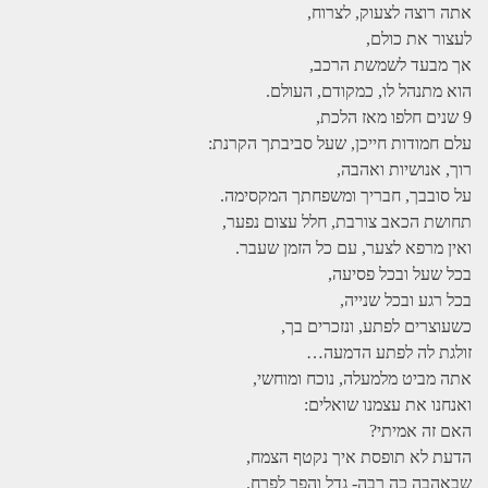
אתה רוצה לצעוק, לצרוח,
לעצור את כולם,
אך מבעד לשמשת הרכב,
הוא מתנהל לו, כמקודם, העולם.
9 שנים חלפו מאז הלכת,
עלם חמודות חייכן, שעל סביבתך הקרנת:
רוך, אנושיות ואהבה,
על סובבך, חבריך ומשפחתך המקסימה.
תחושת הכאב צורבת, חלל עצום נפער,
ואין מרפא לצער, עם כל הזמן שעבר.
בכל שעל ובכל פסיעה,
בכל רגע ובכל שנייה,
כשעוצרים לפתע, ונזכרים בך,
זולגת לה לפתע הדמעה…
אתה מביט מלמעלה, נוכח ומוחשי,
ואנחנו את עצמנו שואלים:
האם זה אמיתי?
הדעת לא תופסת איך נקטף הצמח,
שבאהבה כה רבה- גדל והפך לפרח.