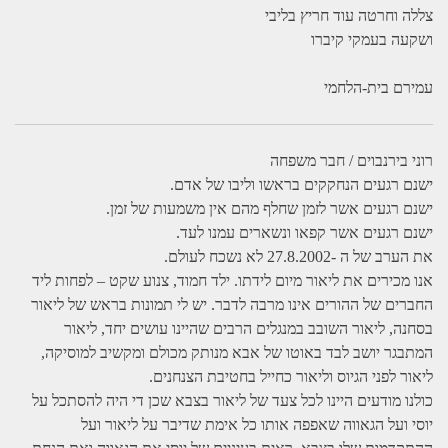
צללה וחרטה עוד חריץ בליבי
ושקעה בעמקי קיברו
עמירם בית-הלחמי
רוני בירנבוים / חבר משפחה
ישנם רגעים הנחקקים בראשו וליבו של אדם.
ישנם רגעים אשר לזמן שחלף מהם אין משמעות של זמן.
ישנם רגעים אשר קפאו ונשארים עמנו לעד.
את הערב של ה -27.8.2002 לא נשכח לעולם.
אנו מכירים את ליאור מיום לידתו. ילד חמוד, צנוע שקט – לפחות ליד
החברים של ההורים אינו מרבה לדבר. יש לי תמונות בראש של ליאור
בסחנה, ליאור השובב במנגלים הרבים שהיינו עושים יחד, ליאור
המתבגר יושב לבד באוטו של אבא מנותק מכולם ומקשיב למוסיקה,
ליאור לפני הגיוס וליאור כחייל בחטיבת הצנחנים.
כולנו מודעים היינו לכל צעד של ליאור בצבא שכן די היה להסתכל על
יוסי ועל הגאווה שאפפה אותו כל אימת שדיבר על ליאור ועל