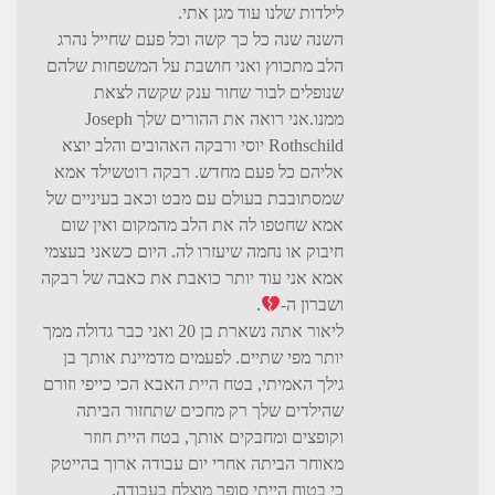
לילדות שלנו עוד מגן אתי.
השנה שנה כל כך קשה וכל פעם שחייל נהרג
הלב מתכווץ ואני חושבת על המשפחות שלהם
שנופלים לבור שחור ענק שקשה לצאת
ממנו.אני רואה את ההורים שלך Joseph
Rothschild יוסי ורבקה האהובים והלב יוצא
אליהם כל פעם מחדש. רבקה רוטשילד אמא
שמסתובבת בעולם עם מבט וכאב בעיניים של
אמא שחטפו לה את הלב מהמקום ואין שום
חיבוק או נחמה שיעזרו לה. היום כשאני בעצמי
אמא אני עוד יותר כואבת את כאבה של רבקה
ושברון ה-
.
ליאור אתה נשארת בן 20 ואני כבר גדולה ממך
יותר מפי שתיים. לפעמים מדמיינת אותך בן
גילך האמיתי, בטח היית האבא הכי כייפי וזורם
שהילדים שלך רק מחכים שתחזור הביתה
וקופצים ומחבקים אותך, בטח היית חוזר
מאוחר הביתה אחרי יום עבודה ארוך בהייטק
כי בטוח הייתי סופר מוצלח בעבודה.