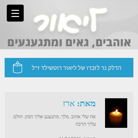
Ski
t
conten
מאת:
ארז
אח שלי אהוב. מלך. מתגעגע אליך המון. חולם
עליך הרבה