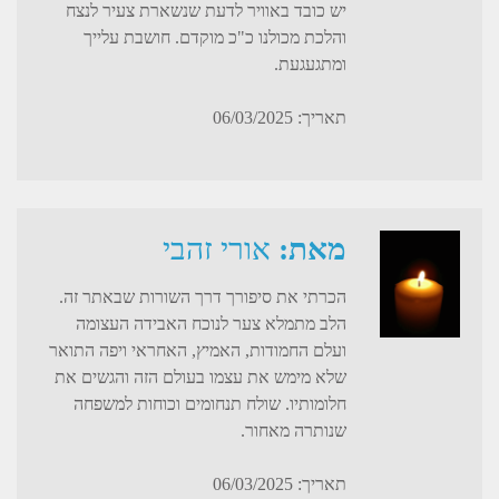
יש כובד באוויר לדעת שנשארת צעיר לנצח
והלכת מכולנו כ"כ מוקדם. חושבת עלייך
ומתגעגעת.
תאריך: 06/03/2025
מאת:
אורי זהבי
הכרתי את סיפורך דרך השורות שבאתר זה.
הלב מתמלא צער לנוכח האבידה העצומה
ועלם החמודות, האמיץ, האחראי ויפה התואר
שלא מימש את עצמו בעולם הזה והגשים את
חלומותיו. שולח תנחומים וכוחות למשפחה
שנותרה מאחור.
תאריך: 06/03/2025