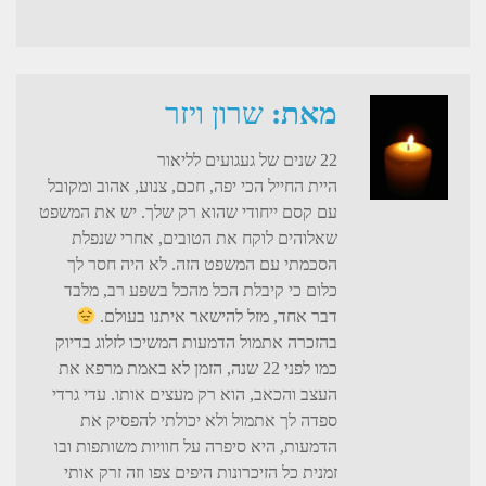
מאת:
שרון ויזר
22 שנים של געגועים לליאור
היית החייל הכי יפה, חכם, צנוע, אהוב ומקובל
עם קסם ייחודי שהוא רק שלך. יש את המשפט
שאלוהים לוקח את הטובים, אחרי שנפלת
הסכמתי עם המשפט הזה. לא היה חסר לך
כלום כי קיבלת הכל מהכל בשפע רב, מלבד
דבר אחד, מזל להישאר איתנו בעולם.
בהזכרה אתמול הדמעות המשיכו לזלוג בדיוק
כמו לפני 22 שנה, הזמן לא באמת מרפא את
העצב והכאב, הוא רק מעצים אותו. עדי גרדי
ספדה לך אתמול ולא יכולתי להפסיק את
הדמעות, היא סיפרה על חוויות משותפות ובו
זמנית כל הזיכרונות היפים צפו וזה זרק אותי