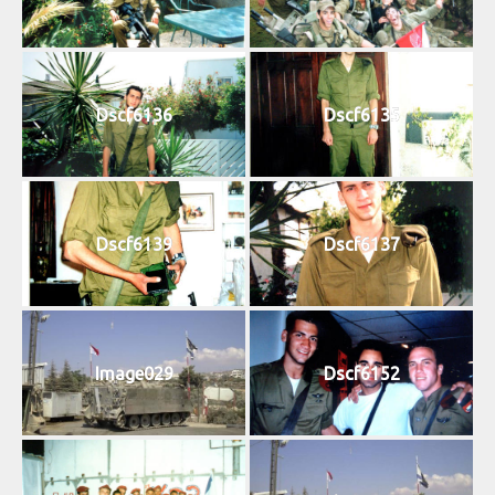
Dscf6136
Dscf6135
Dscf6139
Dscf6137
Image029
Dscf6152