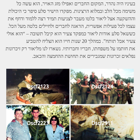
בעיניו היה נהדר, המקום החברים ואפילו מזג האויר, הוא עשה כל
משימה מכל הלב ובמלוא הרצינות. מפקדו הישיר סלע סיפר כי היכולת
וההשקעה אצל ליאור בלטו מעבר לצניעות תמיד רצה ללמוד ודחף את
עצמו לכל פעילות אפשרית, הדאגה לחברים ולחיילים בלטה מעל הכל.
כששאל סלע אודות ליאור כמפקד צעיר הוא קיבל תשובה – “הוא אולי
צעיר אבל תותח”. במהלך 20 שנות חייו הוא הצליח להטביע
את חותמו על משפחתו, חבריו וחברותיו. נשארו לנו מליאור רק זיכרונות
נפלאים זכרונות שמגבירים את תחושת ההחמצה והכאב.
Dscf2123
Dscf2124
Dscf2223
Dscf2911