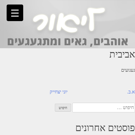
Ski
t
conten
אביבית
געגועים
יווט
א.ב.
יוני יצחייק
יפוש:
פוסטים אחרונים