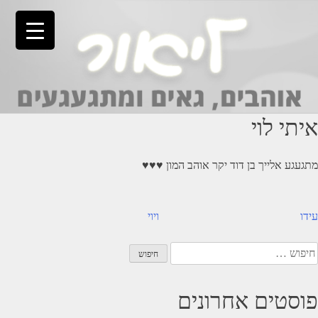
Ski
t
conten
איתי לוי
מתגעגע אלייך בן דוד יקר אוהב המון ♥️♥️♥️
יווט
עידו
ויוי
יפוש:
פוסטים אחרונים