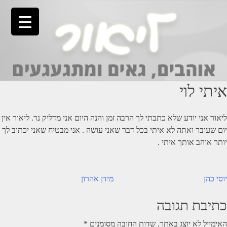
Ski
t
conten
איתי לוי
ליאור אני יודע שלא כתבתי לך הרבה זמן והנה היום אני מדליק נר. ליאור אין
יום שעובר ואתה לא איתי בכל דבר שאני עושה . אני מבטיח שאני יכתוב לך
יותר אוהב אותך איתי .
יווט
יוסי כהן
מידן אהרון
כתיבת תגובה
האימייל לא יוצג באתר.
שדות החובה מסומנים
*