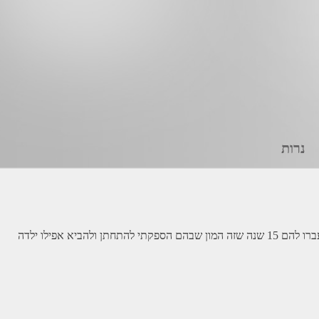
נרות
בן דוד יקר שלי הרבה זמן לא הדלקתי לך נר זכרון אבל בכל דבר ובכל יום שעובר עלי בחיים אתה פשוט איתי ומשתדל לשמור עלי ולא לעזוב איתי. ליאור עברו להם 15 שנה שזה המון שבהם הספקתי להתחתן ולהביא אפילו ילדה