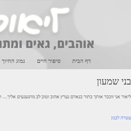
Ski
t
conten
דף הבית
סיפור חיים
נמוג החיוך
בני שמעון
ליאור אני זוככר אותך בתור בנאדם נערץ אהוב וטוב לב מתגעגעים אליך… 
יווט
עטרה לבנון