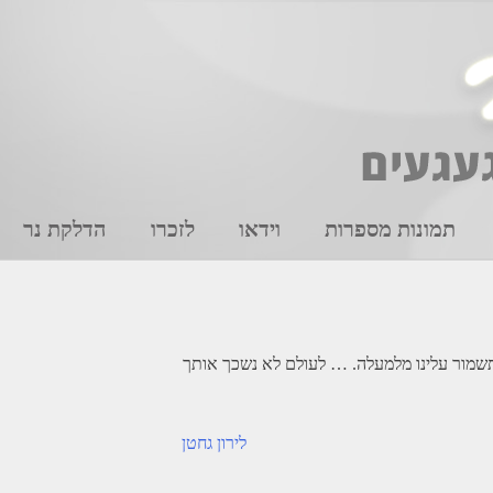
תמונות מספרות
וידאו
לזכרו
הדלקת נר
תשמור עלינו מלמעלה. … לעולם לא נשכך אותך
לירון גחטן