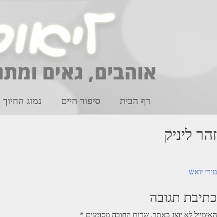
Ski
t
conten
דף הבית
סיפור חיים
נמוג החיוך
זהר ליניק
יווט
מירי יואש
כתיבת תגובה
האימייל לא יוצג באתר.
שדות החובה מסומנים
*