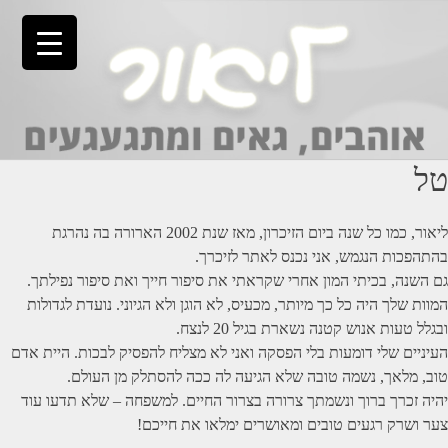
Ski
t
conten
טל
ליאור, כמו כל שנה ביום הזיכרון, מאז שנת 2002 הארורה בה נהרגת
בהתהפכות הנגמש, אני נכנס לאתר לזיכרך.
גם השנה, בכיתי המון אחרי שקראתי את סיפור חייך ואת סיפור נפילתך.
המוות שלך היה כל כך מיותר, מכעיס, לא הוגן ולא הגיוני. נועדת לגדולות
ובגלל טעות אנוש קטנה נשארת בגיל 20 לנצח.
העיניים שלי דומעות בלי הפסקה ואני לא מצליח להפסיק לבכות. היית אדם
טוב, מלאך, נשמה טובה שלא הגיעה לה ככה להסתלק מן העולם.
יהיה זכרך ברוך ונשמתך צרורה בצרור החיים. למשפחה – שלא תדעו עוד
צער ושרק רגעים טובים ומאושרים ימלאו את חייכם!