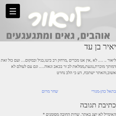
Ski
t
conten
יאיר בן עד
ליאור .. …. לא ,אין אנו מכרים ,מרחק רב ביננו,בגיל ובמקום… ועם כול זאת
דמותך מוכרת,נוגעת,ממלאת לב זר בכאב וגאוה…. וגם עם לעולם לא
אשוב,והאתר ישתכח, דע כי הלב נחרט
יווט
בתאל כהן-מגורי
שחר מרום
כתיבת תגובה
האימייל לא יוצג באתר.
שדות החובה מסומנים
*