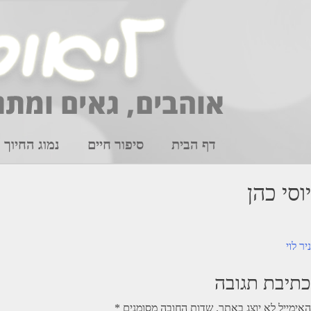
Ski
t
conten
דף הבית
סיפור חיים
נמוג החיוך
יוסי כהן
יווט
ניר לוי
כתיבת תגובה
האימייל לא יוצג באתר.
שדות החובה מסומנים
*