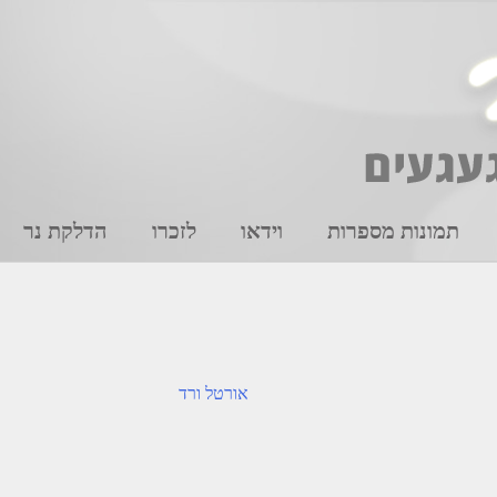
תמונות מספרות
וידאו
לזכרו
הדלקת נר
אורטל ורד