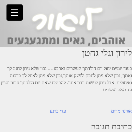
Ski
t
conten
לירון וגלי גחטן
בעוד יומיים יחול יום הולדתך העשרים וארבע…. נכון שלא ניתן לחגוג לך
ואתך, נכון שלא ניתן לחבק ולנשק אותך,נכון שלא ניתן לאחל לך ברכות
ואיחולים. אבל ניתן לעשות דבר אחד- להבטיח שאת יום הולדתך נזכור ונציין
עד מאה ועשרים
יווט
אורנה מרום
עדי ברנע
כתיבת תגובה