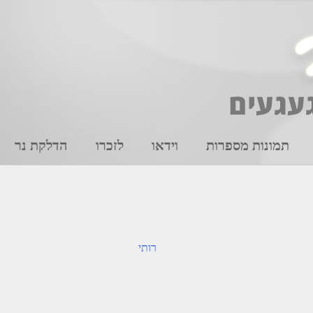
תמונות מספרות
וידאו
לזכרו
הדלקת נר
רותי