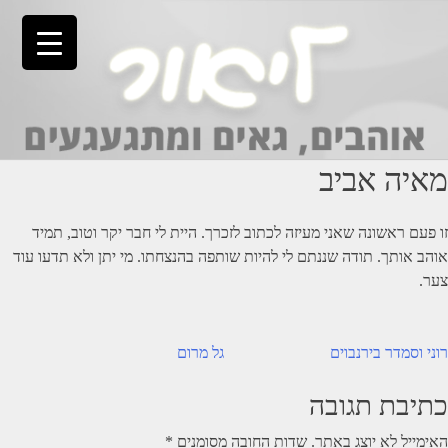
Ski
t
conten
מאיה אביב
זו פעם ראשונה שאני מעיזה לכתוב לזכרך. היית לי חבר יקר וטוב, תמיד
אוהב אותך. תודה שננתם לי להיות שותפה בהנצחתו. מי יתן ולא תדעו עוד
צער.
יווט
רוני וסמדר בירנבוים
גל מרום
כתיבת תגובה
האימייל לא יוצג באתר.
שדות החובה מסומנים
*