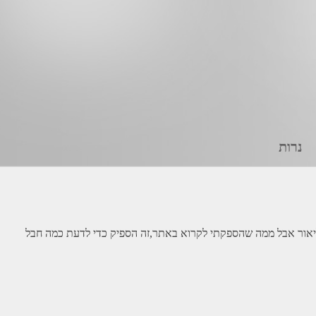
נרות
If I had to life".. געגועים לחבר זה כ"כ קשה. לא הכרתי את ליאור אבל ממה שהספקתי לקרוא באתר,זה הספיק כדי לדעת כמה חבל