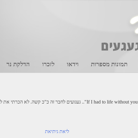
תמונות מספרות
וידאו
לזכרו
הדלקת נר
" without you near me The days would all be empty The nights would seem so long
ליאת גיתיאת