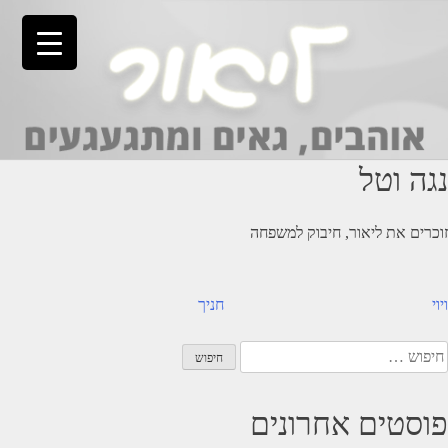
Ski
t
conten
נגה וטל
זוכרים את ליאור, חיבוק למשפחה
יווט
ויוי
חניך
יפוש:
פוסטים אחרונים