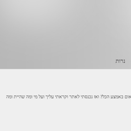
נרות
ם במקרה עיינתי בעיתון וראיתי מודעה על האזכרה שלך. ואמרתי לעצמי, איך ילד בן 20 מת סתם ככה פתאום באמצע הכל? ואז נכנסתי לאתר וקראתי עליך ועל מי ומה שהיית ומה