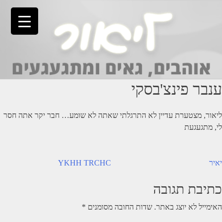
Ski
t
conten
ענבר פינצ'בסקי
ליאור, מצטערת עדיין לא התרגלתי שאתה לא שומע… חבר יקר אתה חסר
לי, מתגעגעת
יווט
יאיר
YKHH TRCHC
כתיבת תגובה
האימייל לא יוצג באתר.
שדות החובה מסומנים
*