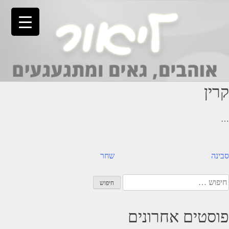
Ski
t
conten
קרין
…
יווט
סבינה
שחר
יפוש:
פוסטים אחרונים