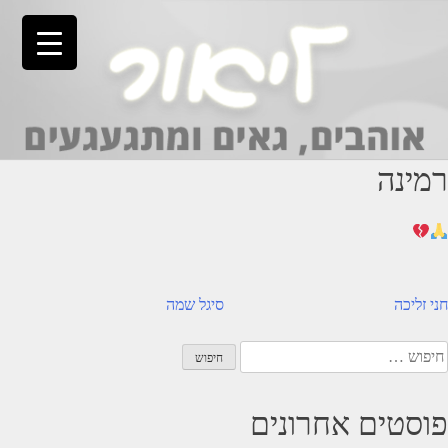
Ski
t
conten
רמינה
יווט
חני זליכה
סיגל שמה
יפוש:
פוסטים אחרונים