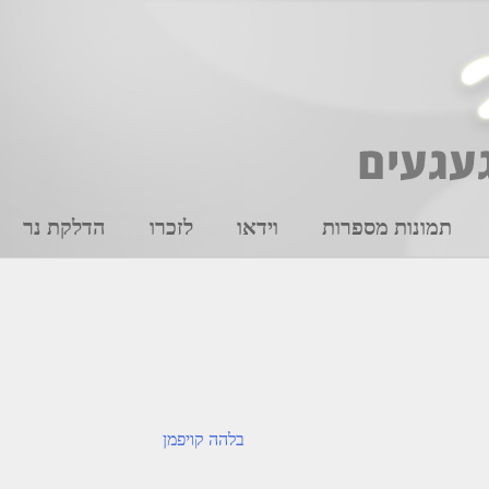
תמונות מספרות
וידאו
לזכרו
הדלקת נר
בלהה קויפמן