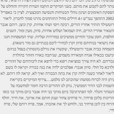
שמשקלו כ- 25 טון. חבריהם ניסו לחלצם ולמקום הוזעק הצוות הרפואי, שלא
נותר להם לקבוע את מותם. בשני המיקרים הוקמו וועדות חקירה והוחלט על
הפסקת האימונים ושינון נוהלי הבטיחות והנסיעה המבצעית. לציין כי באפריל
2002 התהפך נגמ"ש ו-4 חיילים מחיל התותחנים נהרגו סמוך לחברון. ליאור
רוטשילד הותיר אחריו הורים, רבקה ויוסי ושתי אחיות, קרן וניצן. רותם אגבר
השאיר אחריו הורים, חיה ושמואל ושלוש אחיות, סיוון, מעין ומור. השנים
חולפות, הזמן עובר והחיים ממשיכים במורדות ועליות. שתי המשפחות חגגו
את נישואיי בנותיהם סיוון וקרן לבחירי ליבם (בנתיים גם מור נישאה).
השמחה בבית אגבר ורוטשילד, שקשרו את גורלם (הנסתר) בנפול בניהם
ונישבו בכאילו אגדה המאירה משמים, שניתבה באורו הזוהר בהולדת
נכדיהם. לא היה צורך במציאת רופא כדי לרפא את ליבותיהם של ההורים
ולדכא כל חולי. סיוון אגבר/ אפלבוים ילדה את בנה בכורה וקראה לו בשם
ליאור לאחר כשנה ילדה קרן את בתה הבכורה ואיך לא, קראה לה רותם. לא
ניתן היה לברוח ממשהו שהוכתב לנו מלמע….צירוף המיקרים בקריאת
השמות לבני הדור הממשיך, נותן לנו ההורים הרבה חומר למחשבה על
הנסתר והגלוי. למי הפתרונים? ביום מותך בני חיה אגבר ביום מותך בני כוסו
הדיונות בלובן פרחיך, זר פרחים צחור וענק חותם את ארונך, את חייך. חולף
הרוח בין לובן פרחיך בני, ולוחש לך את אהבתי, אמך, פרח רותם שלי, פרח
חיי.