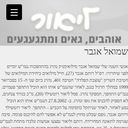
Ski
t
conten
שמואל אגבר
אנשי השנה שלי שמואל אגבר מילואימניק נהרג בהתהפכות נגמ"ש יומיים
לפני שיחרורו. רס"ל רותם אגבר (27), חייל מילואים ביחידת המילואים של
חטיבת השריון "עוצבת הפלדה" חטיבה 401, נהרג ביום שני ה- 15 בפברואר
1999 במהלך תרגיל בנגב, לאחר שהנגמ"ש אותו הוא הוביל התהפך פעמיים.
נגמ"ש התהפך, המפקד נהרג. סמל ליאור רוטשילד (20), מ"כ בגדוד צנחנים,
לא הספיק להכניס את גופו ונהרג. ב- 27.8.2002 הנגמ"ש אותו הוא הוביל
נסע לאחור, לאחר שניתקל בחסימה על הכביש – התהפך. ליאור רוטשילד
ורותם אגבר, גופם שבלט מחוץ לנגמ"ש לא אפשר להם להיכנס פנימה. סיבה
שגרמה לתאונה המחרידה. רותם וליאור נפצעו אנושות ונלכדו מתחת לנגמ"ש