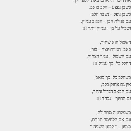
את היכרותי אתם באתי לספר לך.
כשבן נפצע – הלב כואב,
כשבן נופל – נשבר הלב,
עם נפילת הבן – הכאב עמוק,
ושכול על בן – עמוק יותר !!!
השכול הוא שחור,
כאב- המוות יוצר – בור,
עם השכול – נגמר הצחוק,
החלל כל- כך עמוק !!!
כשהלב כל- כך כואב,
אין גם צחוק בלב,
עם הכאב הגדול והחד,
גם החיוך – נכחד !!!
כשמלחמה מתחילה,
וגם אם הלחימה חוזרת,
בצפון – " לבנון השניה "