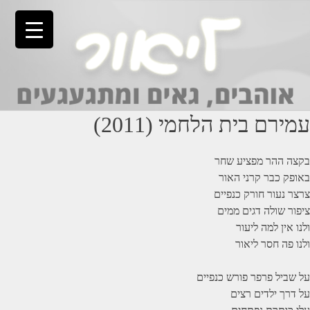
Ski
t
conten
עמירם בית הלחמי (2011)
בקצה ההר מפציע שחר
באופק כבר קרני האור
צרצר נעור חורק כנפיים
ציפור שולה דגים ממים
ולנו אין למה ליעור
ולנו פה חסר ליאור
על שביל פרפר פורש כנפיים
על דרך ילדים רצים