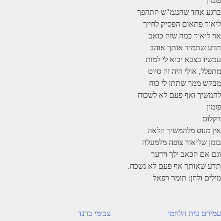
פזמון
ברגע אחד שהנגמ"ש התהפך
ליאור פתאום הפסיק לחייך
אוי ליאור כמה שזה כואב
תדע שתמיד אותך אוהב
עכשיו בצבא יבוא לי למות
מתפלל, אולי היה זה סיוט
מבקש ממך שתתן לי כוח
להמשיך ואף פעם לא לשכוח
פזמון
דקלום
אין מנוס מלהמשיך הלאה
בזמן שליאור צופה מלמעלה
וגם אם הכאב ילך וידעך
תדע שאותך אף פעם לא נשכח.
מילים ולחן: תומר רפאל
יווט
עמירם בית הלחמי
צבימי ברנד