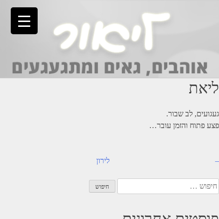
Ski
t
conten
ליאת
געגועים, לב שבור.
פצע פתוח והזמן עובר…
יווט
–
לירון
יפוש:
פוסטים אחרונים