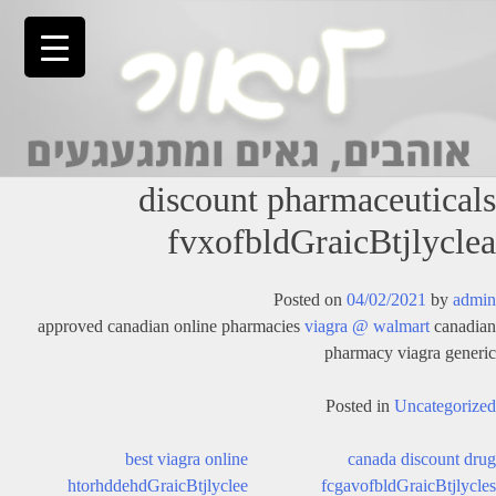
Ski
t
conten
discount pharmaceuticals
fvxofbldGraicBtjlyclea
Posted on
04/02/2021
by
admin
approved canadian online pharmacies
viagra @ walmart
canadian
pharmacy viagra generic
Posted in
Uncategorized
יווט
best viagra online
canada discount drug
htorhddehdGraicBtjlyclee
fcgavofbldGraicBtjlycles