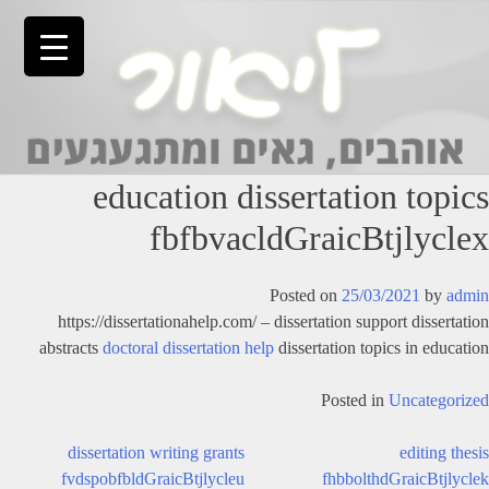
Ski
t
conten
education dissertation topics
fbfbvacldGraicBtjlyclex
Posted on
25/03/2021
by
admin
https://dissertationahelp.com/ – dissertation support dissertation
abstracts
doctoral dissertation help
dissertation topics in education
Posted in
Uncategorized
יווט
dissertation writing grants
editing thesis
fvdspobfbldGraicBtjlycleu
fhbbolthdGraicBtjlyclek