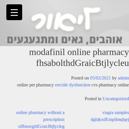
Ski
t
conten
modafinil online pharmacy
fhsabolthdGraicBtjlycleu
Posted on
05/02/2021
by
admin
online pet pharmacy
erectile dysfunction
cvs pharmacy online
Posted in
Uncategorized
יווט
online pharmacy without a
viagra samples
prescription
dgbjkxdEmpilmqlqej
olfbnoegfdGraicBtjlycleg