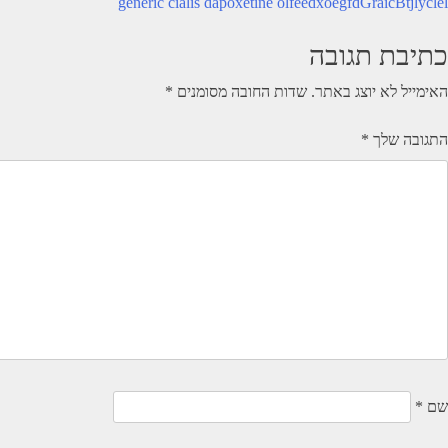
יווט
generic cialis dapoxetine olfeedxoegfdGraicBtjlyclel
כתיבת תגובה
האימייל לא יוצג באתר.
שדות החובה מסומנים
*
התגובה שלך
*
שם
*