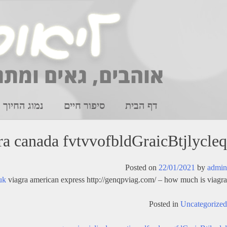
Ski
t
conten
דף הבית
סיפור חיים
נמוג החיוך
ra canada fvtvvofbldGraicBtjlycleq
Posted on
22/01/2021
by
admin
uk
viagra american express http://genqpviag.com/ – how much is viagra ’
Posted in
Uncategorized