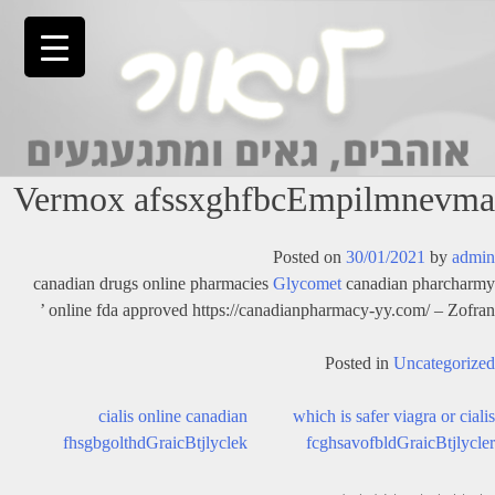
Ski
t
conten
Vermox afssxghfbcEmpilmnevma
Posted on
30/01/2021
by
admin
canadian drugs online pharmacies
Glycomet
canadian pharcharmy
online fda approved https://canadianpharmacy-yy.com/ – Zofran ’
Posted in
Uncategorized
יווט
cialis online canadian
which is safer viagra or cialis
fhsgbgolthdGraicBtjlyclek
fcghsavofbldGraicBtjlycler