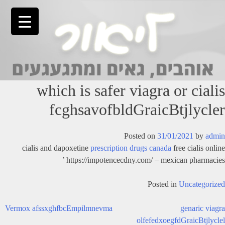
Ski
t
conten
which is safer viagra or cialis
fcghsavofbldGraicBtjlycler
Posted on
31/01/2021
by
admin
cialis and dapoxetine
prescription drugs canada
free cialis online
https://impotencecdny.com/ – mexican pharmacies ’
Posted in
Uncategorized
יווט
Vermox afssxghfbcEmpilmnevma
genaric viagra
olfefedxoegfdGraicBtjlyclel